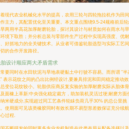
随着现代农业机械化水平的提高，农用三轮与四轮拖拉机作为田
作主力，其配置优化至关重要。本文重点围绕9.5-24规格前后轮
水旱两用半高花加厚耐磨轮胎，探讨其设计与材质如何在雨水与
作环境下取胜；并分析总装与零部件生产过程中实现高强度、优
磨、好抓地力的全关键技术。从业者可借鉴轮胎选型与实际工艺
密切的合作开发路径。
轮胎设计顺应两大矛盾需求
通常要同时在水田软泥与旱地表硬黏土中行驶不容易。而所谓 "半
" 表示花纹之间的凸出比例经设计,要兼具排泥和田间稳定推动
～总变位花纹较小。轮胎供应商反复实验的加厚耐磨实际从胎体
架及面橡上革新:中央强化稳定裁方，助加装机灵活过埂;耐磨方面
纳米硬成分,实现超过同工艺条件轮眛负荷几乎30% 的总公里挑
战。使用面可见该类橡胶同时有效长期不易型形差败保证充分续
心过程.
中国不断研发的同时更多专业农机制造在此类布局从配备选择以