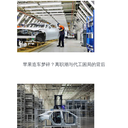
苹果造车梦碎？离职潮与代工困局的背后