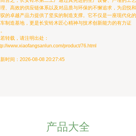
总而言之，长安铃木第二工厂通过其先进的生产设备、严谨的工
管理、高效的供应链体系以及对品质与环保的不懈追求，为启悦
锋驭的卓越产品力提供了坚实的制造支撑。它不仅是一座现代化
汽车制造基地，更是长安铃木匠心精神与技术创新能力的有力证
明。
如若转载，请注明出处：
tp://www.xiaofangsanlun.com/product/76.html
新时间：2026-08-08 20:27:45
产品大全