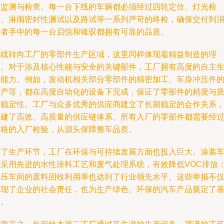
时监测与检查。每一台下线的车辆都必须经过四轮定位、灯光检
测、淋雨密封性测试以及路试等一系列严苛的终检，确保交付到
费者手中的每一台启悦和锋驭都拥有可靠的品质。
视线转向工厂的零部件生产区域，这里同样体现着精益制造的理
念。对于涉及核心性能与安全的关键部件，工厂拥有高度的自主
产能力。例如，发动机相关部分零部件的精密加工、车身冲压件
生产等，都在高度自动化的设备下完成，保证了零部件的精度与
量稳定性。工厂与众多优秀的供应商建立了长期稳定的合作关系
构建了高效、高质量的供应链体系。所有入厂的零部件都需要经
严格的入厂检验，从源头保障整车品质。
除了生产环节，工厂在环保与可持续发展方面也投入巨大。涂装
间采用先进的水性涂料工艺和废气处理系统，有效降低VOC排放
冲压车间的废料回收利用率也达到了行业领先水平。这些举措不
体现了企业的社会责任，也为生产绿色、环保的汽车产品奠定了
础。