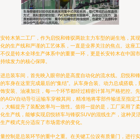
长安铃木第二工厂，作为启悦和锋驭两款主力车型的诞生地，其
代化的生产线和严谨的工艺体系，一直是业界关注的焦点。这座
厂不仅是铃木全球生产体系中的重要一环，更是长安铃木在中国
场持续发力的核心保障。
走进总装车间，首先映入眼帘的是高度自动化的流水线。启悦和
驭的车身在这里完成最后的“集结”。从车身合装、动力总成搭载，
内饰安装、油液加注，每一个环节都经过精密计算与严格把控。
进的AGV自动导引运输车穿梭其间，精准地将零部件输送至指定
位，大幅提升了装配效率与一致性。值得一提的是，工厂采用了
性化生产线，能够实现启悦轿车与锋驭SUV的混线生产，这种灵
的生产模式充分适应了市场需求的变化。
质量控制是总装环节的重中之重。在关键工位设有质量门，进行