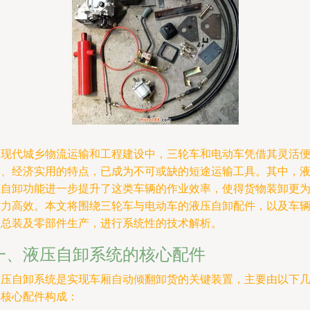
在现代城乡物流运输和工程建设中，三轮车和电动车凭借其灵活
捷、经济实用的特点，已成为不可或缺的短途运输工具。其中，
压自卸功能进一步提升了这类车辆的作业效率，使得货物装卸更
省力高效。本文将围绕三轮车与电动车的液压自卸配件，以及车
的总装及零部件生产，进行系统性的技术解析。
一、液压自卸系统的核心配件
液压自卸系统是实现车厢自动倾翻卸货的关键装置，主要由以下
类核心配件构成：