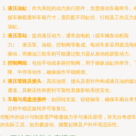
液压油缸
：作为系统的动力执行部件，负责推动车厢举升。
据车辆载重和车厢尺寸，需匹配不同缸径、行程及工作压力
油缸。
液压泵站
：提供液压动力，通常由电机（或车辆发动机取
力）、液压泵、油箱、控制阀等集成。电动车多采用直流电
驱动，而燃油三轮车则可能通过取力器从发动机获取动力。
控制阀组
：包括手动或多路控制阀，用于操纵油缸的举升、
降、中停等动作，确保操作平稳精准。
液压管路及接头
：高压油管、接头及密封件构成液压油的输
通道，其耐压性和密封可靠性直接影响系统安全。
车厢与底盘连接件
：如回转支架、铰链轴等，确保车厢在举
过程中稳定旋转并可靠复位。
这些配件的设计与制造需严格遵循力学与液压原理，并充分考虑
辆的实际工况，如负载波动、频繁起降及户外环境适应性。